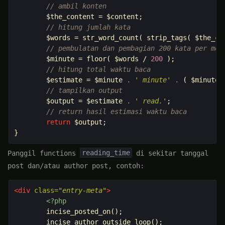
// ambil konten
$the_content
=
$content
;
// hitung jumlah kata
$words
=
str_word_count
(
strip_tags
(
$the_co
// pembulatan dan pembagian 200 kata per men
$minute
=
floor
(
$words
/
200
);
// hitung total waktu baca
$estimate
=
$minute
.
' minute'
.
(
$minute
// tampilkan output
$output
=
$estimate
.
' read.'
;
// return hasil estimasi waktu baca
return
$output
;
}
reading_time
Panggil functions
di sekitar tanggal
post dan/atau author post, contoh:
<div
class=
"entry-meta"
>
<?php
incise_posted_on
();
incise_author_outside_loop
();