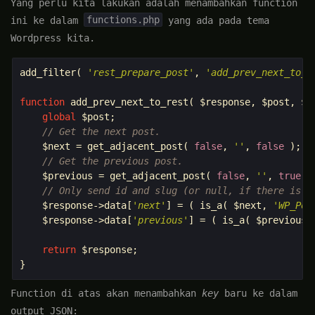
Yang perlu kita lakukan adalah menambahkan function
functions.php
ini ke dalam
yang ada pada tema
Wordpress kita.
add_filter
(
'rest_prepare_post'
,
'add_prev_next_to_r
function
add_prev_next_to_rest
(
$response
,
$post
,
$r
global
$post
;
// Get the next post.
$next
=
get_adjacent_post
(
false
,
''
,
false
);
// Get the previous post.
$previous
=
get_adjacent_post
(
false
,
''
,
true
)
// Only send id and slug (or null, if there is n
$response
->
data
[
'next'
]
=
(
is_a
(
$next
,
'WP_Pos
$response
->
data
[
'previous'
]
=
(
is_a
(
$previous
,
return
$response
;
}
Function di atas akan menambahkan
key
baru ke dalam
output JSON: