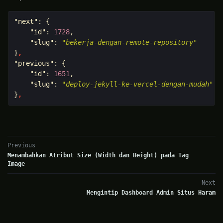
"next"
:
{
"id"
:
1728
,
"slug"
:
"bekerja-dengan-remote-repository"
}
,
"previous"
:
{
"id"
:
1651
,
"slug"
:
"deploy-jekyll-ke-vercel-dengan-mudah"
}
,
Previous
Menambahkan Atribut Size (Width dan Height) pada Tag
Image
Next
Mengintip Dashboard Admin Situs Haram